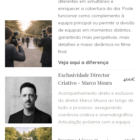
diferentes em simultâneo e
enriquecer a cobertura do dia. Pode
funcionar como complemento à
equipa principal ou permitir a divisão
de equipas em momentos distintos,
garantindo mais perspetivas, mais
detalhes e maior dinâmica no filme
final.
Veja aqui a diferença
Exclusividade Director
400€
Criativo - Marco Moura
Acompanhamento direto e exclusivo
do diretor Marco Moura ao longo de
todo o processo, assegurando
coerência criativa e cinematográfica.
Articulação próxima com a equipa.