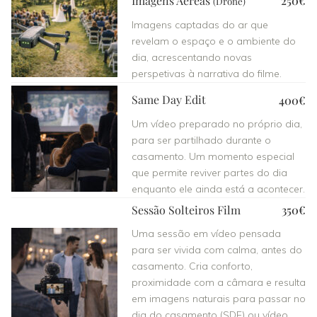
Imagens Aéreas
250€
(Drone)
Imagens captadas do ar que
revelam o espaço e o ambiente do
dia, acrescentando novas
perspetivas à narrativa do filme.
Same Day Edit
400€
Um vídeo preparado no próprio dia,
para ser partilhado durante o
casamento. Um momento especial
que permite reviver partes do dia
enquanto ele ainda está a acontecer.
Sessão Solteiros Film
350€
Uma sessão em vídeo pensada
para ser vivida com calma, antes do
casamento. Cria conforto,
proximidade com a câmara e resulta
em imagens naturais para passar no
dia do casamento (SDE) ou vídeo