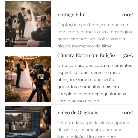
Vintage Film
200€
Captação com handycam que cria
uma imagem mais crua e nostálgica,
acrescentando um look vintage a
alguns momentos do filme.
Câmara Extra com Edição
350€
Uma câmara dedicada a momentos
específicos que merecem mais
atenção. Garante que serão
gravados momentos mais em
completo, a coordenar juntamente
com a nossa equipa.
Video de Originais
400€
Entrega dos clips de vídeo captados
durante o casamento, com uma
ligeira edição. Um extra para