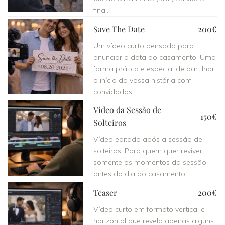
final.
Save The Date
200€
Um vídeo curto pensado para
anunciar a data do casamento. Uma
forma prática e especial de partilhar
o início da vossa história com
convidados.
Video da Sessão de
150€
Solteiros
Vídeo editado após a sessão de
solteiros. Para quem quer reviver
somente os momentos da sessão,
antes do dia do casamento.
Teaser
200€
Vídeo curto em formato vertical e
horizontal que revela apenas alguns