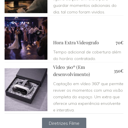
guardar momentos adicionais do
dia, tal como foram vividos.
Hora Extra Videografo
70€
Tempo adicional de cobertura além
do horário contratado.
Video 360º (Em
350€
desenvolvimento)
Captação em vídeo 360º que permite
reviver os momentos com uma visão
completa do espaço. Um extra que
oferece uma experiência envolvente
e interativa.
Diretrizes Filme